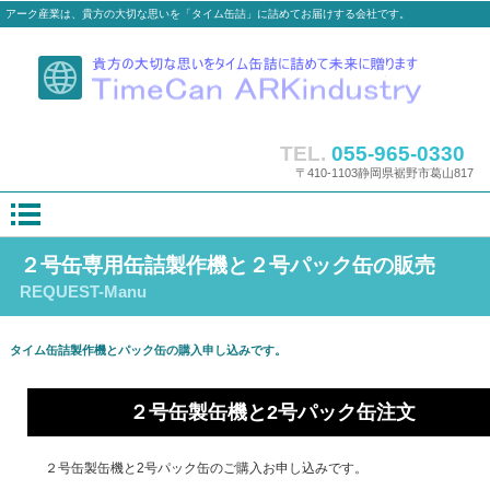
アーク産業は、貴方の大切な思いを「タイム缶詰」に詰めてお届けする会社です。
TEL.
055-965-0330
〒410-1103静岡県裾野市葛山817
２号缶専用缶詰製作機と２号パック缶の販売
REQUEST-Manu
タイム缶詰製作機とパック缶の購入申し込みです。
２号缶製缶機と2号パック缶注文
２号缶製缶機と2号パック缶のご購入お申し込みです。