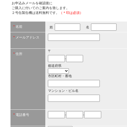
お申込みメールを確認後に
ご購入に付いてのご案内を致します。
２号缶製缶機は送料無料です。
（＊印は必須）
*
名前
姓
名
*
メールアドレス
〒
*
住所
-
都道府県
市区町村・番地
マンション・ビル名
*
電話番号
-
-