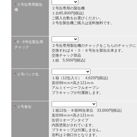
*
２号缶専用製缶
２号缶専用の製缶機
機
１台85,800円[税込]
ご購入台数をお選びください。
２号缶製缶機ご購入は送料無料です。
*
4・6号缶製缶用
２号缶専用製缶機のチャックをこちらのチャックに
チャック
交換すれば４・５・６号缶を製缶出来ます。
交換チャック部品
１組 5,500円[税込]
*
２号パック缶
１箱（12缶入り） 4,620円[税込]
直径99ｍｍ×高さ121ｍｍ
アルミイージーフルオープン
プラキャップが付属致します。
*
２号食缶
１箱12缶・８箱96缶単位 33,000円[税込]
直径99ｍｍ×高さ121ｍｍ
缶切りオープンタイプ
内面塗装がされています。
プラキャップは付属しません。
送料は２個口分となります。